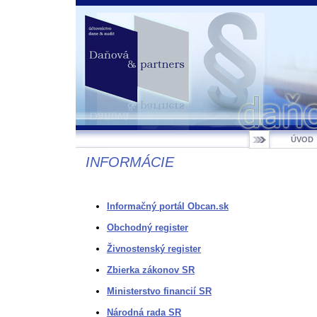
ÚVOD
INFORMÁCIE
Informačný portál Obcan.sk
Obchodný register
Živnostenský register
Zbierka zákonov SR
Ministerstvo financií SR
Národná rada SR