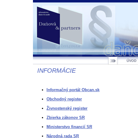
ÚVOD
INFORMÁCIE
Informačný portál Obcan.sk
Obchodný register
Živnostenský register
Zbierka zákonov SR
Ministerstvo financií SR
Národná rada SR