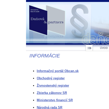
ÚVOD
INFORMÁCIE
Informačný portál Obcan.sk
Obchodný register
Živnostenský register
Zbierka zákonov SR
Ministerstvo financií SR
Národná rada SR