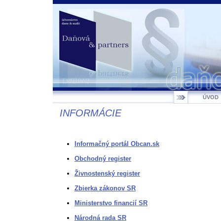
ÚVOD
INFORMÁCIE
Informačný portál Obcan.sk
Obchodný register
Živnostenský register
Zbierka zákonov SR
Ministerstvo financií SR
Národná rada SR