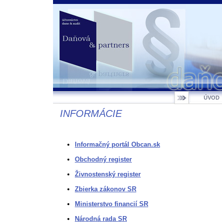
ÚVOD
INFORMÁCIE
Informačný portál Obcan.sk
Obchodný register
Živnostenský register
Zbierka zákonov SR
Ministerstvo financií SR
Národná rada SR