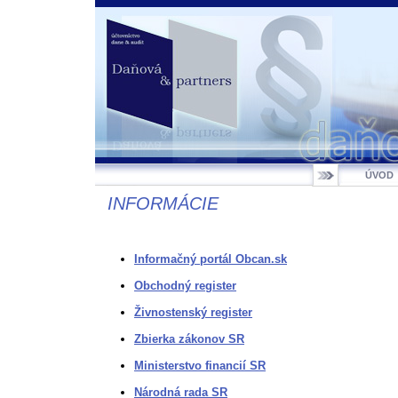
ÚVOD
INFORMÁCIE
Informačný portál Obcan.sk
Obchodný register
Živnostenský register
Zbierka zákonov SR
Ministerstvo financií SR
Národná rada SR