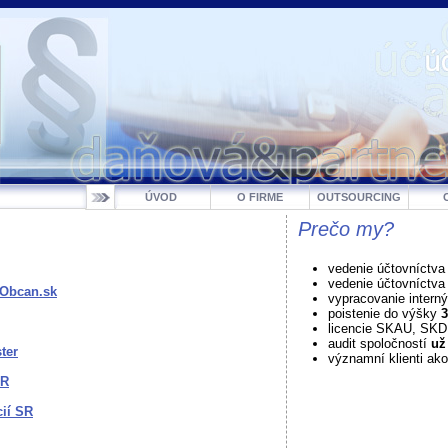
ÚVOD
O FIRME
OUTSOURCING
Prečo my?
vedenie účtovníctva
vedenie účtovníctv
 Obcan.sk
vypracovanie intern
poistenie do výšky
3
licencie SKAU, SK
audit spoločností
už
ter
významní klienti ako
SR
cií SR