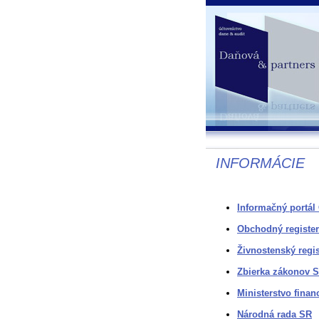
INFORMÁCIE
Informačný portál
Obchodný register
Živnostenský regis
Zbierka zákonov 
Ministerstvo finan
Národná rada SR