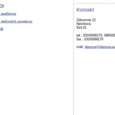
 ČR
Kontakt
 audítorov
Záhumnie 21
 daňových poradcov
Nemšová
914 41
SR
tel.: 032/6589170, 09059
fax.: 032/6589170
mail:
danova@danova-pa