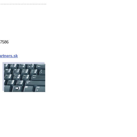
37586
rtners.sk