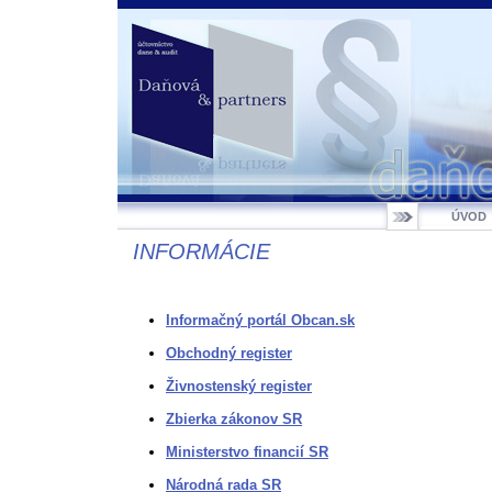
ÚVOD
INFORMÁCIE
Informačný portál Obcan.sk
Obchodný register
Živnostenský register
Zbierka zákonov SR
Ministerstvo financií SR
Národná rada SR