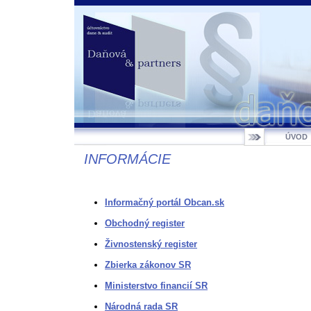
ÚVOD
INFORMÁCIE
Informačný portál Obcan.sk
Obchodný register
Živnostenský register
Zbierka zákonov SR
Ministerstvo financií SR
Národná rada SR