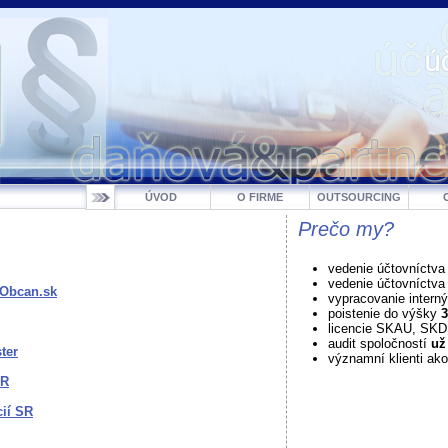
ÚVOD
O FIRME
OUTSOURCING
Prečo my?
vedenie účtovníctva
vedenie účtovníctv
 Obcan.sk
vypracovanie intern
poistenie do výšky
3
licencie SKAU, SK
audit spoločností
už
ter
významní klienti ako
SR
cií SR