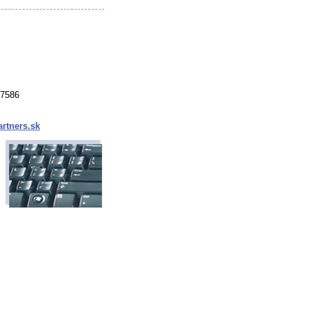
37586
rtners.sk