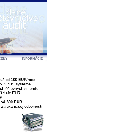
CENY
INFORMÁCIE
 už od
100 EUR/mes
a v KROS systéme
ých účtovných smerníc
3 tisíc EUR
DP
 od 300 EUR
 záruka našej odbornosti