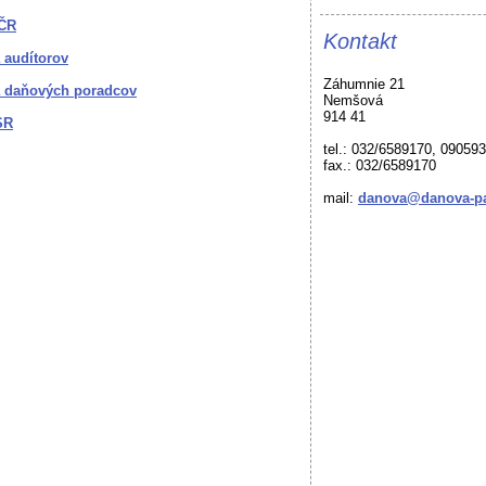
 ČR
Kontakt
 audítorov
Záhumnie 21
 daňových poradcov
Nemšová
914 41
SR
tel.: 032/6589170, 09059
fax.: 032/6589170
mail:
danova@danova-pa