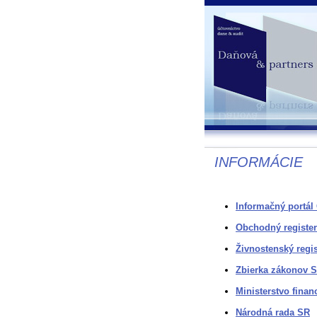
INFORMÁCIE
Informačný portál
Obchodný register
Živnostenský regis
Zbierka zákonov 
Ministerstvo finan
Národná rada SR