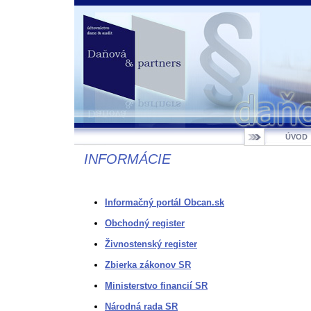
ÚVOD
INFORMÁCIE
Informačný portál Obcan.sk
Obchodný register
Živnostenský register
Zbierka zákonov SR
Ministerstvo financií SR
Národná rada SR