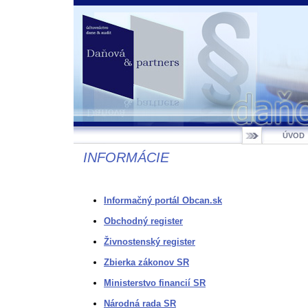
ÚVOD
INFORMÁCIE
Informačný portál Obcan.sk
Obchodný register
Živnostenský register
Zbierka zákonov SR
Ministerstvo financií SR
Národná rada SR