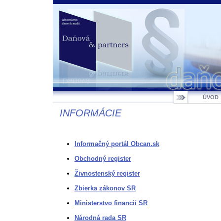
ÚVOD
INFORMÁCIE
Informačný portál Obcan.sk
Obchodný register
Živnostenský register
Zbierka zákonov SR
Ministerstvo financií SR
Národná rada SR