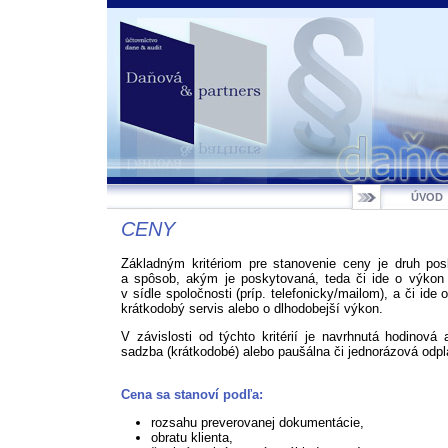
ÚVOD
CENY
Základným kritériom pre stanovenie ceny je druh pos
a spôsob, akým je poskytovaná, teda či ide o výkon 
v sídle spoločnosti (príp. telefonicky/mailom), a či ide 
krátkodobý servis alebo o dlhodobejší výkon.
V závislosti od týchto kritérií je navrhnutá hodinová
sadzba (krátkodobé) alebo paušálna či jednorázová odpl
Cena sa stanoví podľa:
rozsahu preverovanej dokumentácie,
obratu klienta,