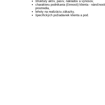
štruktúry aktív, pasív, nákladov a výnosov,
charakteru podnikania (činnosti) klienta - náročnost
prostredia,
lehoty na realizáciu zákazky,
špecifických požiadaviek klienta a pod.