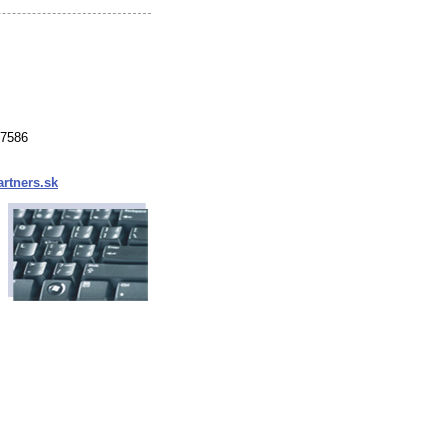
37586
rtners.sk