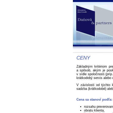
CENY
Základným kritériom pr
a spôsob, akým je posk
v sídle spoločnosti (príp
krátkodobý servis alebo 
V závislosti od týchto 
sadzba (krátkodobé) aleb
Cena sa stanoví podľa:
rozsahu preverovan
obratu klienta,