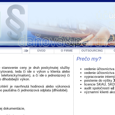
ÚVOD
O FIRME
OUTSOURCING
Prečo my?
e stanovenie ceny je druh poskytnutej služby
vedenie účtovníctva
ytovaná, teda či ide o výkon u klienta alebo
vedenie účtovníctv
. telefonicky/mailom), a či ide o jednorázový či
vypracovanie intern
o dlhodobejší výkon.
poistenie do výšky
3
licencie SKAU, SK
kritérií je navrhnutá hodinová alebo výkonová
audit spoločností
už
o paušálna či jednorázová odplata (dlhodobé).
významní klienti ako
ej dokumentácie,