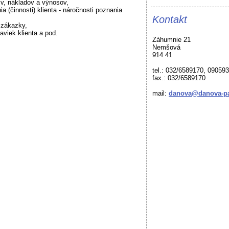
sív, nákladov a výnosov,
a (činnosti) klienta - náročnosti poznania
Kontakt
u zákazky,
aviek klienta a pod.
Záhumnie 21
Nemšová
914 41
tel.: 032/6589170, 09059
fax.: 032/6589170
mail:
danova@danova-pa