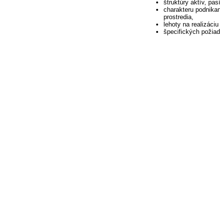
štruktúry aktív, pa
charakteru podnikani
prostredia,
lehoty na realizáci
špecifických požiad