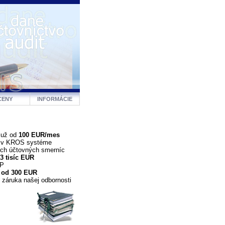
CENY
INFORMÁCIE
 už od
100 EUR/mes
a v KROS systéme
ých účtovných smerníc
3 tisíc EUR
DP
 od 300 EUR
 záruka našej odbornosti