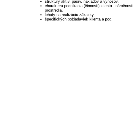
štruktúry aktív, pasív, nákladov a výnosov,
charakteru podnikania (činnosti) klienta - náročnost
prostredia,
lehoty na realizáciu zákazky,
špecifických požiadaviek klienta a pod.