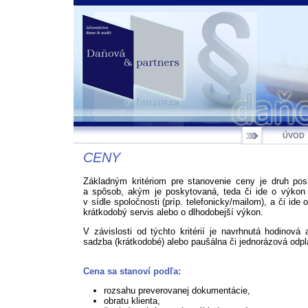
ÚVOD
CENY
Základným kritériom pre stanovenie ceny je druh pos
a spôsob, akým je poskytovaná, teda či ide o výkon 
v sídle spoločnosti (príp. telefonicky/mailom), a či ide 
krátkodobý servis alebo o dlhodobejší výkon.
V závislosti od týchto kritérií je navrhnutá hodinová
sadzba (krátkodobé) alebo paušálna či jednorázová odpl
Cena sa stanoví podľa:
rozsahu preverovanej dokumentácie,
obratu klienta,