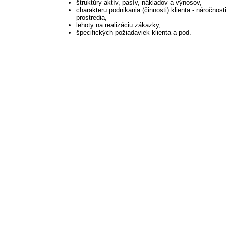
štruktúry aktív, pasív, nákladov a výnosov,
charakteru podnikania (činnosti) klienta - náročnost
prostredia,
lehoty na realizáciu zákazky,
špecifických požiadaviek klienta a pod.