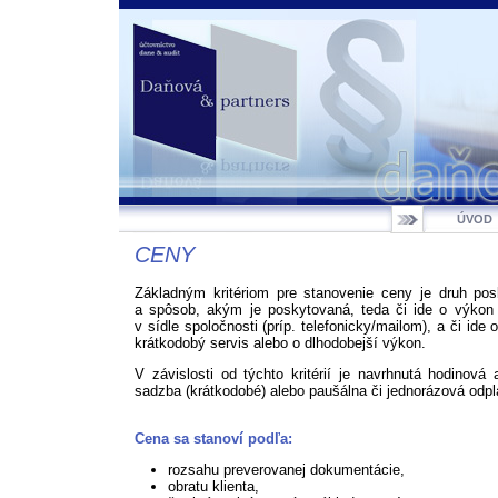
ÚVOD
CENY
Základným kritériom pre stanovenie ceny je druh pos
a spôsob, akým je poskytovaná, teda či ide o výkon 
v sídle spoločnosti (príp. telefonicky/mailom), a či ide 
krátkodobý servis alebo o dlhodobejší výkon.
V závislosti od týchto kritérií je navrhnutá hodinová
sadzba (krátkodobé) alebo paušálna či jednorázová odpl
Cena sa stanoví podľa:
rozsahu preverovanej dokumentácie,
obratu klienta,