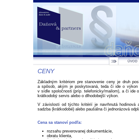
ÚVOD
CENY
Základným kritériom pre stanovenie ceny je druh pos
a spôsob, akým je poskytovaná, teda či ide o výkon 
v sídle spoločnosti (príp. telefonicky/mailom), a či ide 
krátkodobý servis alebo o dlhodobejší výkon.
V závislosti od týchto kritérií je navrhnutá hodinová
sadzba (krátkodobé) alebo paušálna či jednorázová odpl
Cena sa stanoví podľa:
rozsahu preverovanej dokumentácie,
obratu klienta,