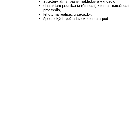
štruktúry aktív, pasív, nákladov a výnosov,
charakteru podnikania (činnosti) klienta - náročnost
prostredia,
lehoty na realizáciu zákazky,
špecifických požiadaviek klienta a pod.