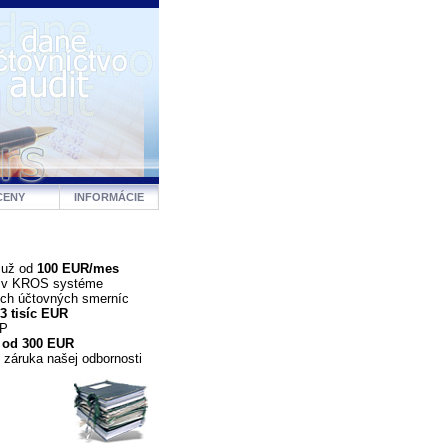
CENY
INFORMÁCIE
 už od
100 EUR/mes
a v KROS systéme
ých účtovných smerníc
3 tisíc EUR
DP
 od 300 EUR
 záruka našej odbornosti