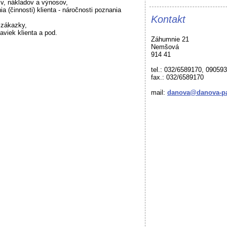
sív, nákladov a výnosov,
a (činnosti) klienta - náročnosti poznania
Kontakt
u zákazky,
aviek klienta a pod.
Záhumnie 21
Nemšová
914 41
tel.: 032/6589170, 09059
fax.: 032/6589170
mail:
danova@danova-pa