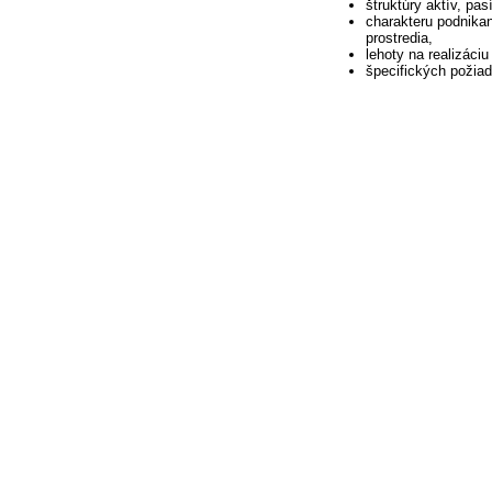
štruktúry aktív, pa
charakteru podnikani
prostredia,
lehoty na realizáci
špecifických požiad