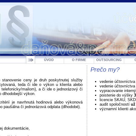
ÚVOD
O FIRME
OUTSOURCING
Prečo my?
e stanovenie ceny je druh poskytnutej služby
vedenie účtovníctva
ytovaná, teda či ide o výkon u klienta alebo
vedenie účtovníctv
. telefonicky/mailom), a či ide o jednorázový či
vypracovanie intern
o dlhodobejší výkon.
poistenie do výšky
3
licencie SKAU, SK
kritérií je navrhnutá hodinová alebo výkonová
audit spoločností
už
o paušálna či jednorázová odplata (dlhodobé).
významní klienti ako
ej dokumentácie,