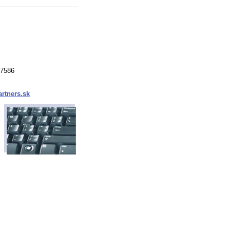
37586
rtners.sk