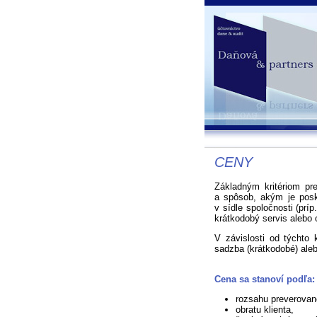
CENY
Základným kritériom pr
a spôsob, akým je posk
v sídle spoločnosti (príp
krátkodobý servis alebo 
V závislosti od týchto 
sadzba (krátkodobé) aleb
Cena sa stanoví podľa:
rozsahu preverovan
obratu klienta,