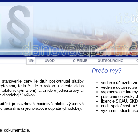
ÚVOD
O FIRME
OUTSOURCING
Prečo my?
e stanovenie ceny je druh poskytnutej služby
vedenie účtovníctva
ytovaná, teda či ide o výkon u klienta alebo
vedenie účtovníctv
. telefonicky/mailom), a či ide o jednorázový či
vypracovanie intern
o dlhodobejší výkon.
poistenie do výšky
3
licencie SKAU, SK
kritérií je navrhnutá hodinová alebo výkonová
audit spoločností
už
o paušálna či jednorázová odplata (dlhodobé).
významní klienti ako
ej dokumentácie,