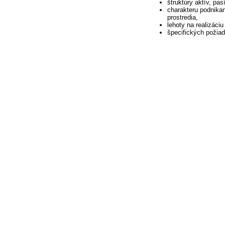
štruktúry aktív, pa
charakteru podnikani
prostredia,
lehoty na realizáci
špecifických požiad