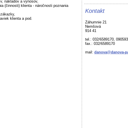
sív, nákladov a výnosov,
a (činnosti) klienta - náročnosti poznania
Kontakt
u zákazky,
aviek klienta a pod.
Záhumnie 21
Nemšová
914 41
tel.: 032/6589170, 09059
fax.: 032/6589170
mail:
danova@danova-pa