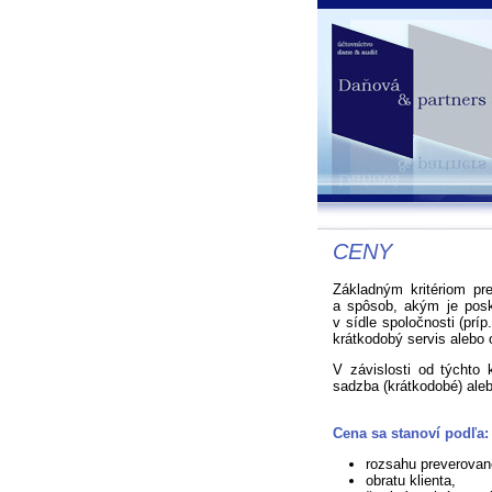
CENY
Základným kritériom pr
a spôsob, akým je posk
v sídle spoločnosti (príp
krátkodobý servis alebo 
V závislosti od týchto 
sadzba (krátkodobé) aleb
Cena sa stanoví podľa:
rozsahu preverovan
obratu klienta,