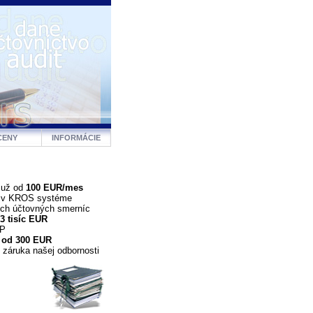
CENY
INFORMÁCIE
 už od
100 EUR/mes
a v KROS systéme
ých účtovných smerníc
3 tisíc EUR
DP
 od 300 EUR
 záruka našej odbornosti