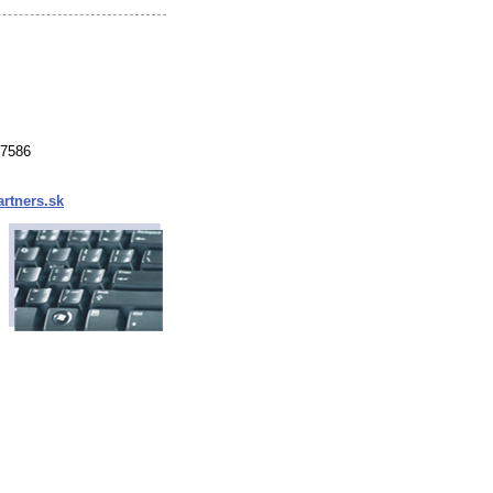
37586
rtners.sk