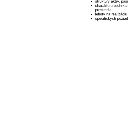
štruktúry aktív, pa
charakteru podnikani
prostredia,
lehoty na realizáci
špecifických požiad