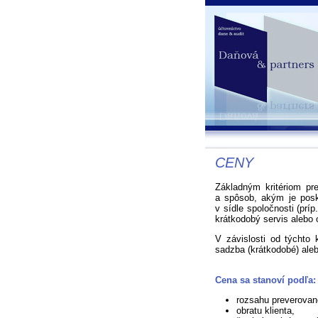
CENY
Základným kritériom pr
a spôsob, akým je posk
v sídle spoločnosti (príp
krátkodobý servis alebo 
V závislosti od týchto 
sadzba (krátkodobé) aleb
Cena sa stanoví podľa:
rozsahu preverovan
obratu klienta,