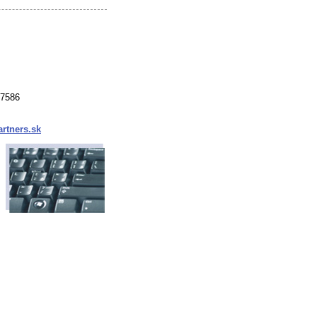
37586
rtners.sk