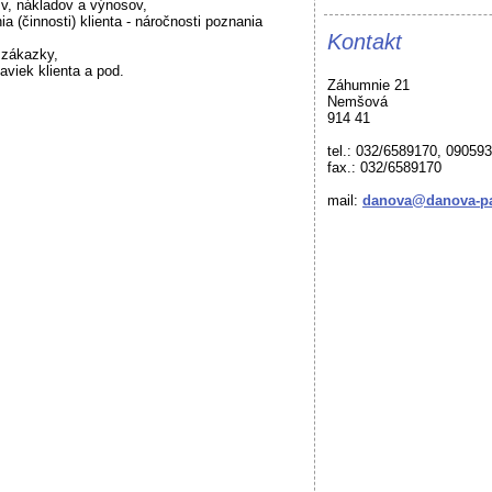
sív, nákladov a výnosov,
a (činnosti) klienta - náročnosti poznania
Kontakt
u zákazky,
aviek klienta a pod.
Záhumnie 21
Nemšová
914 41
tel.: 032/6589170, 09059
fax.: 032/6589170
mail:
danova@danova-pa