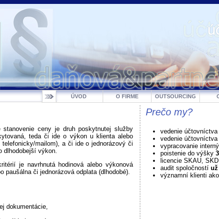
ÚVOD
O FIRME
OUTSOURCING
Prečo my?
e stanovenie ceny je druh poskytnutej služby
vedenie účtovníctva
ytovaná, teda či ide o výkon u klienta alebo
vedenie účtovníctv
. telefonicky/mailom), a či ide o jednorázový či
vypracovanie intern
o dlhodobejší výkon.
poistenie do výšky
3
licencie SKAU, SK
kritérií je navrhnutá hodinová alebo výkonová
audit spoločností
už
o paušálna či jednorázová odplata (dlhodobé).
významní klienti ako
ej dokumentácie,