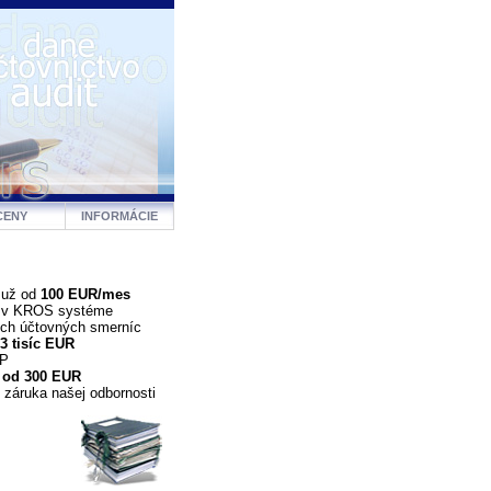
CENY
INFORMÁCIE
 už od
100 EUR/mes
a v KROS systéme
ých účtovných smerníc
3 tisíc EUR
DP
 od 300 EUR
 záruka našej odbornosti