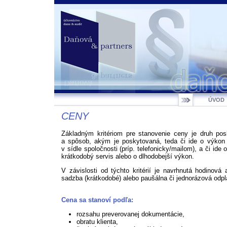
ÚVOD
CENY
Základným kritériom pre stanovenie ceny je druh pos
a spôsob, akým je poskytovaná, teda či ide o výkon 
v sídle spoločnosti (príp. telefonicky/mailom), a či ide 
krátkodobý servis alebo o dlhodobejší výkon.
V závislosti od týchto kritérií je navrhnutá hodinová
sadzba (krátkodobé) alebo paušálna či jednorázová odpl
Cena sa stanoví podľa:
rozsahu preverovanej dokumentácie,
obratu klienta,