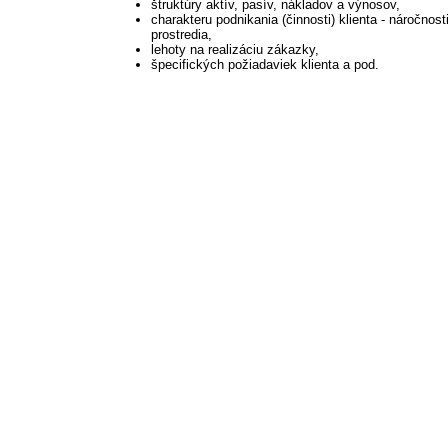
štruktúry aktív, pasív, nákladov a výnosov,
charakteru podnikania (činnosti) klienta - náročnost
prostredia,
lehoty na realizáciu zákazky,
špecifických požiadaviek klienta a pod.