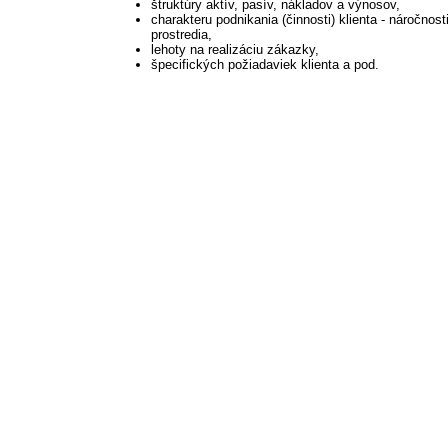
štruktúry aktív, pasív, nákladov a výnosov,
charakteru podnikania (činnosti) klienta - náročnost
prostredia,
lehoty na realizáciu zákazky,
špecifických požiadaviek klienta a pod.