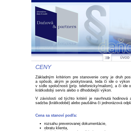
ÚVOD
CENY
Základným kritériom pre stanovenie ceny je druh pos
a spôsob, akým je poskytovaná, teda či ide o výkon 
v sídle spoločnosti (príp. telefonicky/mailom), a či ide 
krátkodobý servis alebo o dlhodobejší výkon.
V závislosti od týchto kritérií je navrhnutá hodinová
sadzba (krátkodobé) alebo paušálna či jednorázová odpl
Cena sa stanoví podľa:
rozsahu preverovanej dokumentácie,
obratu klienta,