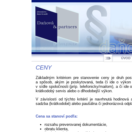
ÚVOD
CENY
Základným kritériom pre stanovenie ceny je druh pos
a spôsob, akým je poskytovaná, teda či ide o výkon 
v sídle spoločnosti (príp. telefonicky/mailom), a či ide 
krátkodobý servis alebo o dlhodobejší výkon.
V závislosti od týchto kritérií je navrhnutá hodinová
sadzba (krátkodobé) alebo paušálna či jednorázová odpl
Cena sa stanoví podľa:
rozsahu preverovanej dokumentácie,
obratu klienta,