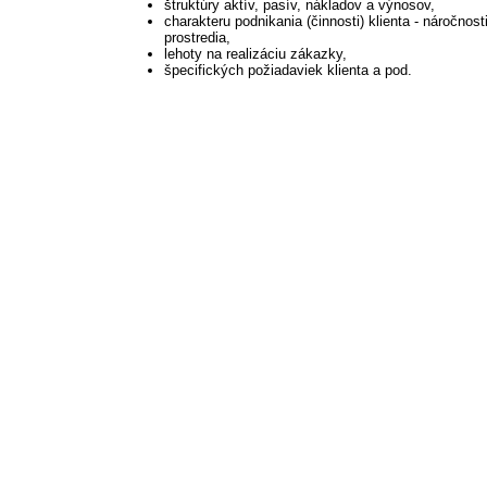
štruktúry aktív, pasív, nákladov a výnosov,
charakteru podnikania (činnosti) klienta - náročnost
prostredia,
lehoty na realizáciu zákazky,
špecifických požiadaviek klienta a pod.