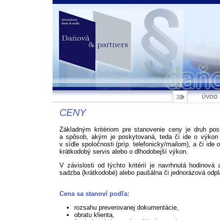
ÚVOD
CENY
Základným kritériom pre stanovenie ceny je druh pos
a spôsob, akým je poskytovaná, teda či ide o výkon 
v sídle spoločnosti (príp. telefonicky/mailom), a či ide 
krátkodobý servis alebo o dlhodobejší výkon.
V závislosti od týchto kritérií je navrhnutá hodinová
sadzba (krátkodobé) alebo paušálna či jednorázová odpl
Cena sa stanoví podľa:
rozsahu preverovanej dokumentácie,
obratu klienta,