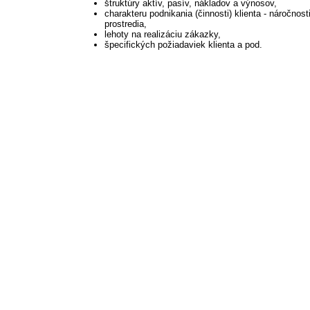
štruktúry aktív, pasív, nákladov a výnosov,
charakteru podnikania (činnosti) klienta - náročnost
prostredia,
lehoty na realizáciu zákazky,
špecifických požiadaviek klienta a pod.