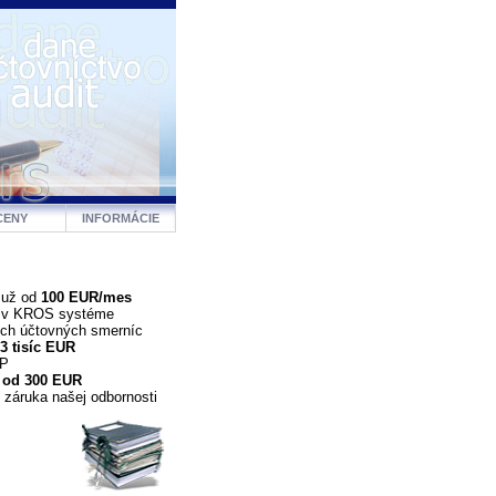
CENY
INFORMÁCIE
 už od
100 EUR/mes
a v KROS systéme
ých účtovných smerníc
3 tisíc EUR
DP
 od 300 EUR
 záruka našej odbornosti