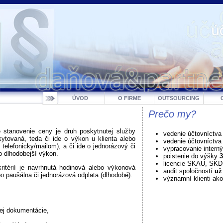
ÚVOD
O FIRME
OUTSOURCING
Prečo my?
e stanovenie ceny je druh poskytnutej služby
vedenie účtovníctva
ytovaná, teda či ide o výkon u klienta alebo
vedenie účtovníctv
. telefonicky/mailom), a či ide o jednorázový či
vypracovanie intern
o dlhodobejší výkon.
poistenie do výšky
3
licencie SKAU, SK
kritérií je navrhnutá hodinová alebo výkonová
audit spoločností
už
o paušálna či jednorázová odplata (dlhodobé).
významní klienti ako
ej dokumentácie,