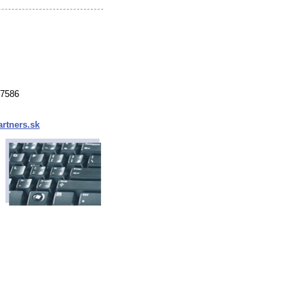
37586
rtners.sk