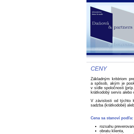
CENY
Základným kritériom pr
a spôsob, akým je posk
v sídle spoločnosti (príp
krátkodobý servis alebo 
V závislosti od týchto 
sadzba (krátkodobé) aleb
Cena sa stanoví podľa:
rozsahu preverovan
obratu klienta,