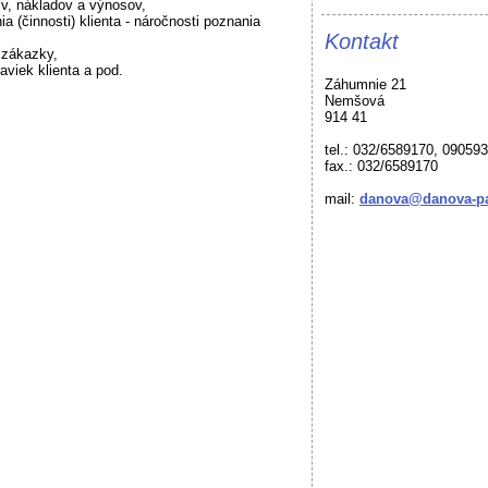
sív, nákladov a výnosov,
a (činnosti) klienta - náročnosti poznania
Kontakt
u zákazky,
aviek klienta a pod.
Záhumnie 21
Nemšová
914 41
tel.: 032/6589170, 09059
fax.: 032/6589170
mail:
danova@danova-pa