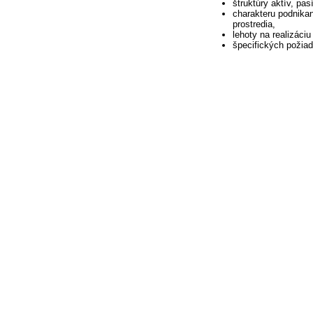
štruktúry aktív, pa
charakteru podnikani
prostredia,
lehoty na realizáci
špecifických požiad