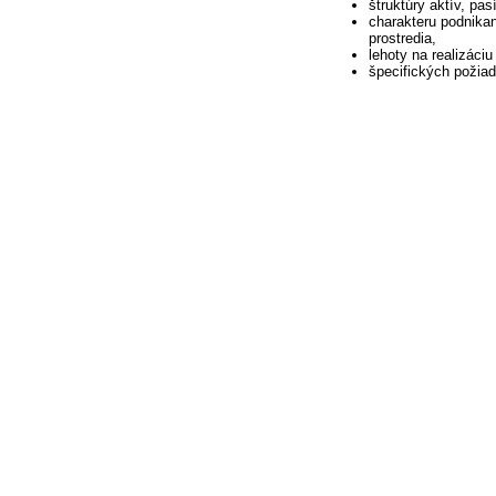
štruktúry aktív, pa
charakteru podnikani
prostredia,
lehoty na realizáci
špecifických požiad