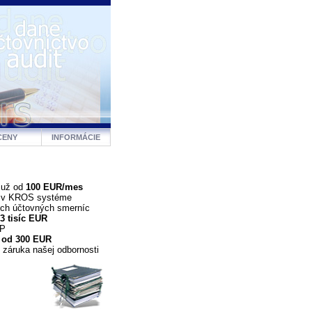
CENY
INFORMÁCIE
 už od
100 EUR/mes
a v KROS systéme
ých účtovných smerníc
3 tisíc EUR
DP
 od 300 EUR
 záruka našej odbornosti