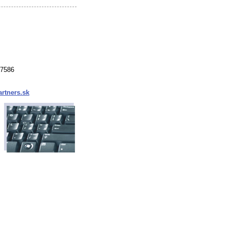
37586
rtners.sk