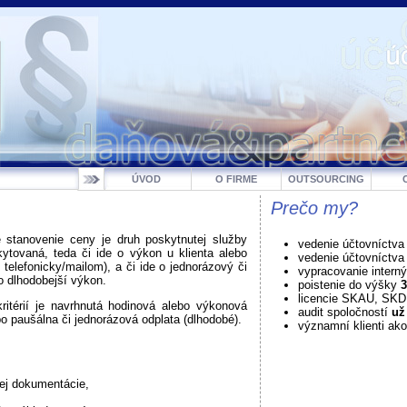
ÚVOD
O FIRME
OUTSOURCING
Prečo my?
e stanovenie ceny je druh poskytnutej služby
vedenie účtovníctva
ytovaná, teda či ide o výkon u klienta alebo
vedenie účtovníctv
. telefonicky/mailom), a či ide o jednorázový či
vypracovanie intern
o dlhodobejší výkon.
poistenie do výšky
3
licencie SKAU, SK
kritérií je navrhnutá hodinová alebo výkonová
audit spoločností
už
o paušálna či jednorázová odplata (dlhodobé).
významní klienti ako
ej dokumentácie,