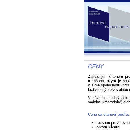
CENY
Základným kritériom pr
a spôsob, akým je posk
v sídle spoločnosti (príp
krátkodobý servis alebo 
V závislosti od týchto 
sadzba (krátkodobé) aleb
Cena sa stanoví podľa:
rozsahu preverovan
obratu klienta,