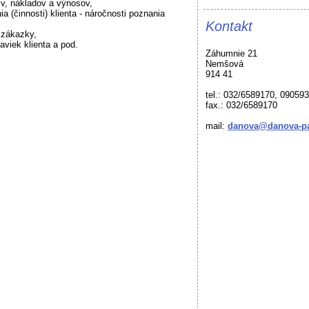
sív, nákladov a výnosov,
a (činnosti) klienta - náročnosti poznania
Kontakt
u zákazky,
aviek klienta a pod.
Záhumnie 21
Nemšová
914 41
tel.: 032/6589170, 09059
fax.: 032/6589170
mail:
danova@danova-pa