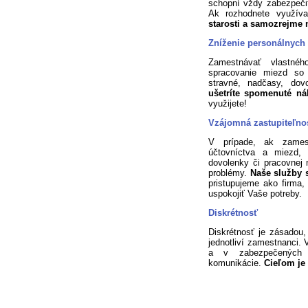
schopní vždy zabezpeči
Ak rozhodnete využív
starosti a samozrejme 
Zníženie personálnych
Zamestnávať vlastné
spracovanie miezd so
stravné, nadčasy, dovo
ušetríte spomenuté n
využijete!
Vzájomná zastupiteľnos
V prípade, ak zamest
účtovníctva a miezd, 
dovolenky či pracovnej
problémy.
Naše služby s
pristupujeme ako firma
uspokojiť Vaše potreby.
Diskrétnosť
Diskrétnosť je zásadou,
jednotliví zamestnanci.
a v zabezpečených p
komunikácie.
Cieľom je