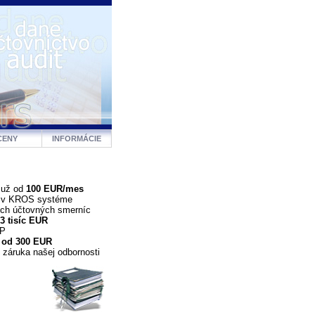
CENY
INFORMÁCIE
 už od
100 EUR/mes
a v KROS systéme
ých účtovných smerníc
3 tisíc EUR
DP
 od 300 EUR
 záruka našej odbornosti