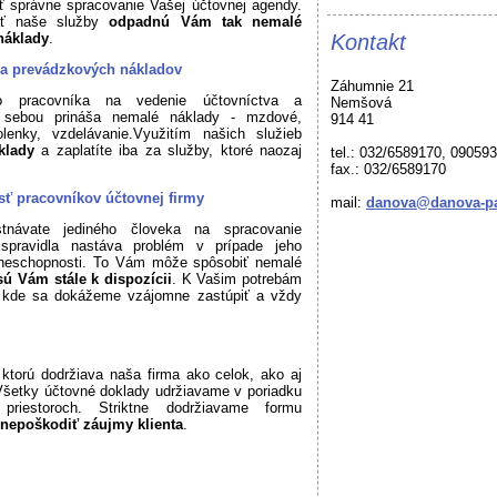
ť správne spracovanie Vašej účtovnej agendy.
ať naše služby
odpadnú Vám tak nemalé
náklady
.
Kontakt
 a prevádzkových nákladov
Záhumnie 21
ho pracovníka na vedenie účtovníctva a
Nemšová
 sebou prináša nemalé náklady - mzdové,
914 41
lenky, vzdelávanie.Využitím našich služieb
áklady
a zaplatíte iba za služby, ktoré naozaj
tel.: 032/6589170, 09059
fax.: 032/6589170
ť pracovníkov účtovnej firmy
mail:
danova@danova-pa
návate jediného človeka na spracovanie
spravidla nastáva problém v prípade jeho
 neschopnosti. To Vám môže spôsobiť nemalé
ú Vám stále k dispozícii
. K Vašim potrebám
, kde sa dokážeme vzájomne zastúpiť a vždy
 ktorú dodržiava naša firma ako celok, ako aj
 Všetky účtovné doklady udržiavame v poriadku
riestoroch. Striktne dodržiavame formu
 nepoškodiť záujmy klienta
.