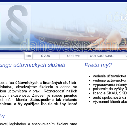
ÚVOD
O FIRME
OUTSOURCING
ingu účtovníckych služieb
Prečo my?
vedenie účtovníctva
vedenie účtovníctv
 oblasťou
účtovníckych a finančných služieb
.
vypracovanie intern
gislatívu, absolvujeme školenia a denne sa
poistenie do výšky
3
ikou účtovníctva v praxi. Rôznorodosť našich
licencie SKAU, SK
atých skúseností. Zároveň je našou prioritou
audit spoločností
už
potrebám klienta.
Zabezpečíme tak riešenie
významní klienti ako
blému a Vy využijete iba tie služby, ktoré
ívy
ovej legislatívy a absolvovaním školení sme