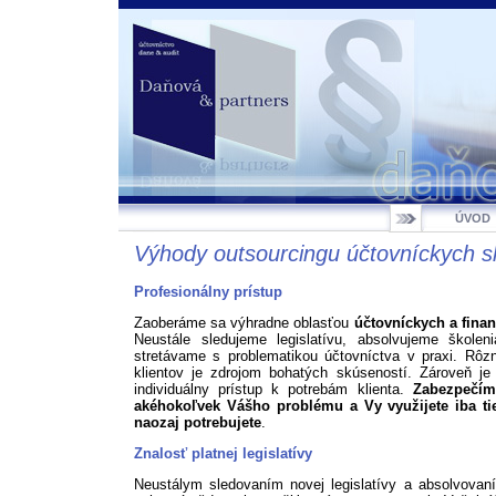
ÚVOD
Výhody outsourcingu účtovníckych s
Profesionálny prístup
Zaoberáme sa výhradne oblasťou
účtovníckych a fina
Neustále sledujeme legislatívu, absolvujeme škole
stretávame s problematikou účtovníctva v praxi. Rôz
klientov je zdrojom bohatých skúseností. Zároveň je 
individuálny prístup k potrebám klienta.
Zabezpečím
akéhokoľvek Vášho problému a Vy využijete iba tie
naozaj potrebujete
.
Znalosť platnej legislatívy
Neustálym sledovaním novej legislatívy a absolvova