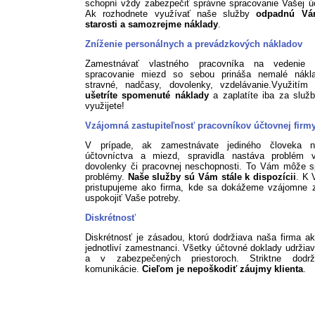
schopní vždy zabezpečiť správne spracovanie Vašej ú
Ak rozhodnete využívať naše služby
odpadnú Vá
starosti a samozrejme náklady
.
Zníženie personálnych a prevádzkových nákladov
Zamestnávať vlastného pracovníka na vedenie 
spracovanie miezd so sebou prináša nemalé nákl
stravné, nadčasy, dovolenky, vzdelávanie.Využitím 
ušetríte spomenuté náklady
a zaplatíte iba za služb
využijete!
Vzájomná zastupiteľnosť pracovníkov účtovnej firm
V prípade, ak zamestnávate jediného človeka n
účtovníctva a miezd, spravidla nastáva problém 
dovolenky či pracovnej neschopnosti. To Vám môže s
problémy.
Naše služby sú Vám stále k dispozícii
. K 
pristupujeme ako firma, kde sa dokážeme vzájomne z
uspokojiť Vaše potreby.
Diskrétnosť
Diskrétnosť je zásadou, ktorú dodržiava naša firma ak
jednotliví zamestnanci. Všetky účtovné doklady udržia
a v zabezpečených priestoroch. Striktne dodr
komunikácie.
Cieľom je nepoškodiť záujmy klienta
.