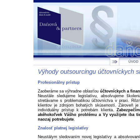
ÚVOD
Výhody outsourcingu účtovníckych s
Profesionálny prístup
Zaoberáme sa výhradne oblasťou
účtovníckych a fina
Neustále sledujeme legislatívu, absolvujeme škole
stretávame s problematikou účtovníctva v praxi. Rôz
klientov je zdrojom bohatých skúseností. Zároveň je 
individuálny prístup k potrebám klienta.
Zabezpečím
akéhokoľvek Vášho problému a Vy využijete iba tie
naozaj potrebujete
.
Znalosť platnej legislatívy
Neustálym sledovaním novej legislatívy a absolvova