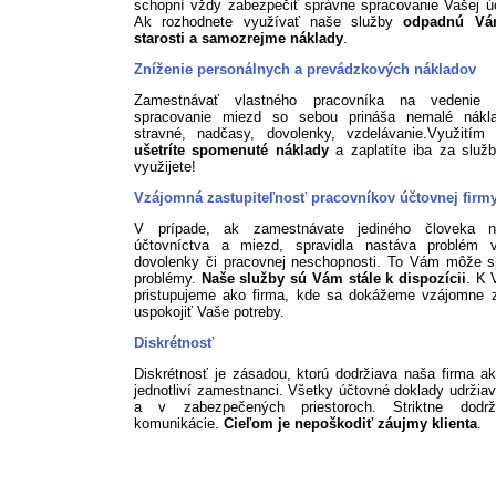
schopní vždy zabezpečiť správne spracovanie Vašej ú
Ak rozhodnete využívať naše služby
odpadnú Vá
starosti a samozrejme náklady
.
Zníženie personálnych a prevádzkových nákladov
Zamestnávať vlastného pracovníka na vedenie 
spracovanie miezd so sebou prináša nemalé nákl
stravné, nadčasy, dovolenky, vzdelávanie.Využitím 
ušetríte spomenuté náklady
a zaplatíte iba za služb
využijete!
Vzájomná zastupiteľnosť pracovníkov účtovnej firm
V prípade, ak zamestnávate jediného človeka n
účtovníctva a miezd, spravidla nastáva problém 
dovolenky či pracovnej neschopnosti. To Vám môže s
problémy.
Naše služby sú Vám stále k dispozícii
. K 
pristupujeme ako firma, kde sa dokážeme vzájomne z
uspokojiť Vaše potreby.
Diskrétnosť
Diskrétnosť je zásadou, ktorú dodržiava naša firma ak
jednotliví zamestnanci. Všetky účtovné doklady udržia
a v zabezpečených priestoroch. Striktne dodr
komunikácie.
Cieľom je nepoškodiť záujmy klienta
.