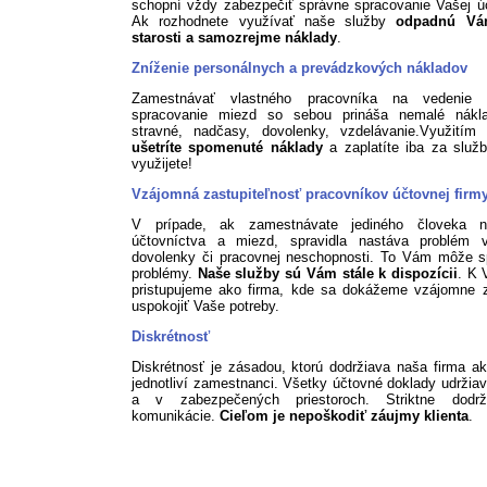
schopní vždy zabezpečiť správne spracovanie Vašej ú
Ak rozhodnete využívať naše služby
odpadnú Vá
starosti a samozrejme náklady
.
Zníženie personálnych a prevádzkových nákladov
Zamestnávať vlastného pracovníka na vedenie 
spracovanie miezd so sebou prináša nemalé nákl
stravné, nadčasy, dovolenky, vzdelávanie.Využitím 
ušetríte spomenuté náklady
a zaplatíte iba za služb
využijete!
Vzájomná zastupiteľnosť pracovníkov účtovnej firm
V prípade, ak zamestnávate jediného človeka n
účtovníctva a miezd, spravidla nastáva problém 
dovolenky či pracovnej neschopnosti. To Vám môže s
problémy.
Naše služby sú Vám stále k dispozícii
. K 
pristupujeme ako firma, kde sa dokážeme vzájomne z
uspokojiť Vaše potreby.
Diskrétnosť
Diskrétnosť je zásadou, ktorú dodržiava naša firma ak
jednotliví zamestnanci. Všetky účtovné doklady udržia
a v zabezpečených priestoroch. Striktne dodr
komunikácie.
Cieľom je nepoškodiť záujmy klienta
.