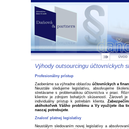
ÚVOD
Výhody outsourcingu účtovníckych s
Profesionálny prístup
Zaoberáme sa výhradne oblasťou
účtovníckych a fina
Neustále sledujeme legislatívu, absolvujeme škole
stretávame s problematikou účtovníctva v praxi. Rôz
klientov je zdrojom bohatých skúseností. Zároveň je 
individuálny prístup k potrebám klienta.
Zabezpečím
akéhokoľvek Vášho problému a Vy využijete iba tie
naozaj potrebujete
.
Znalosť platnej legislatívy
Neustálym sledovaním novej legislatívy a absolvova