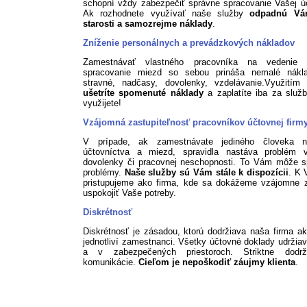
schopní vždy zabezpečiť správne spracovanie Vašej ú
Ak rozhodnete využívať naše služby
odpadnú Vá
starosti a samozrejme náklady
.
Zníženie personálnych a prevádzkových nákladov
Zamestnávať vlastného pracovníka na vedenie 
spracovanie miezd so sebou prináša nemalé nákl
stravné, nadčasy, dovolenky, vzdelávanie.Využitím 
ušetríte spomenuté náklady
a zaplatíte iba za služb
využijete!
Vzájomná zastupiteľnosť pracovníkov účtovnej firm
V prípade, ak zamestnávate jediného človeka n
účtovníctva a miezd, spravidla nastáva problém 
dovolenky či pracovnej neschopnosti. To Vám môže s
problémy.
Naše služby sú Vám stále k dispozícii
. K 
pristupujeme ako firma, kde sa dokážeme vzájomne z
uspokojiť Vaše potreby.
Diskrétnosť
Diskrétnosť je zásadou, ktorú dodržiava naša firma ak
jednotliví zamestnanci. Všetky účtovné doklady udržia
a v zabezpečených priestoroch. Striktne dodr
komunikácie.
Cieľom je nepoškodiť záujmy klienta
.