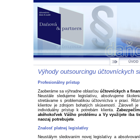
ÚVOD
Výhody outsourcingu účtovníckych s
Profesionálny prístup
Zaoberáme sa výhradne oblasťou
účtovníckych a fina
Neustále sledujeme legislatívu, absolvujeme škole
stretávame s problematikou účtovníctva v praxi. Rôz
klientov je zdrojom bohatých skúseností. Zároveň je 
individuálny prístup k potrebám klienta.
Zabezpečím
akéhokoľvek Vášho problému a Vy využijete iba tie
naozaj potrebujete
.
Znalosť platnej legislatívy
Neustálym sledovaním novej legislatívy a absolvova