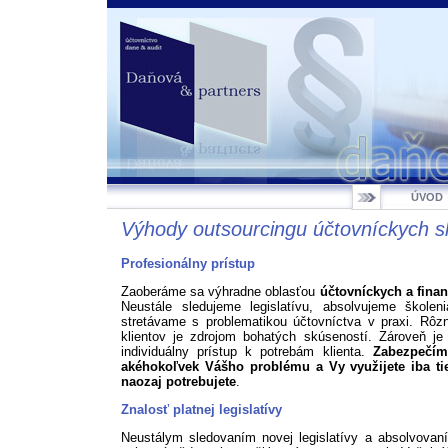
ÚVOD
Výhody outsourcingu účtovníckych s
Profesionálny prístup
Zaoberáme sa výhradne oblasťou
účtovníckych a fina
Neustále sledujeme legislatívu, absolvujeme škole
stretávame s problematikou účtovníctva v praxi. Rôz
klientov je zdrojom bohatých skúseností. Zároveň je 
individuálny prístup k potrebám klienta.
Zabezpečím
akéhokoľvek Vášho problému a Vy využijete iba tie
naozaj potrebujete
.
Znalosť platnej legislatívy
Neustálym sledovaním novej legislatívy a absolvova