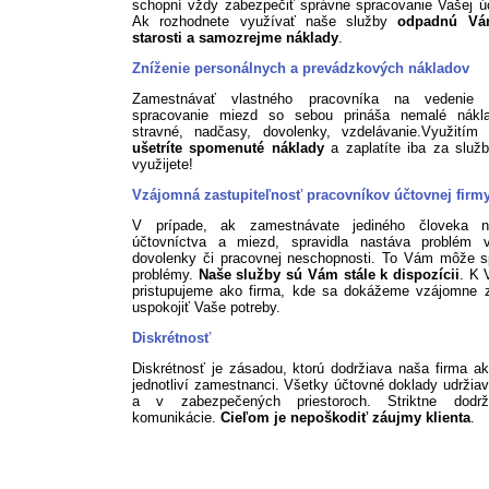
schopní vždy zabezpečiť správne spracovanie Vašej ú
Ak rozhodnete využívať naše služby
odpadnú Vá
starosti a samozrejme náklady
.
Zníženie personálnych a prevádzkových nákladov
Zamestnávať vlastného pracovníka na vedenie 
spracovanie miezd so sebou prináša nemalé nákl
stravné, nadčasy, dovolenky, vzdelávanie.Využitím 
ušetríte spomenuté náklady
a zaplatíte iba za služb
využijete!
Vzájomná zastupiteľnosť pracovníkov účtovnej firm
V prípade, ak zamestnávate jediného človeka n
účtovníctva a miezd, spravidla nastáva problém 
dovolenky či pracovnej neschopnosti. To Vám môže s
problémy.
Naše služby sú Vám stále k dispozícii
. K 
pristupujeme ako firma, kde sa dokážeme vzájomne z
uspokojiť Vaše potreby.
Diskrétnosť
Diskrétnosť je zásadou, ktorú dodržiava naša firma ak
jednotliví zamestnanci. Všetky účtovné doklady udržia
a v zabezpečených priestoroch. Striktne dodr
komunikácie.
Cieľom je nepoškodiť záujmy klienta
.