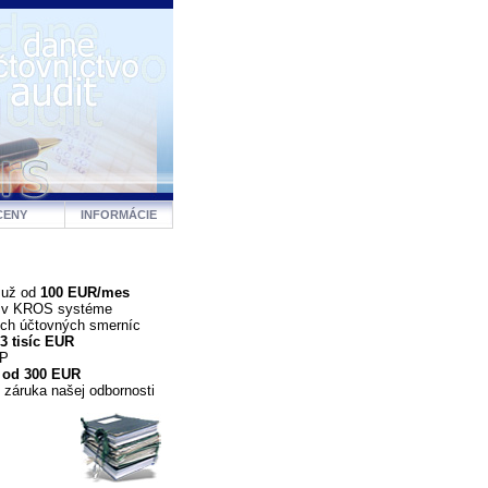
CENY
INFORMÁCIE
 už od
100 EUR/mes
a v KROS systéme
ých účtovných smerníc
3 tisíc EUR
DP
 od 300 EUR
 záruka našej odbornosti