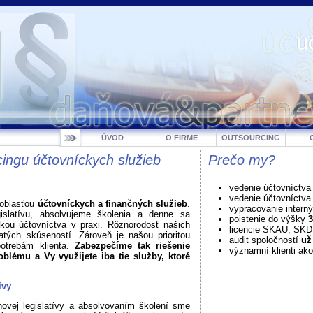
ÚVOD
O FIRME
OUTSOURCING
ingu účtovníckych služieb
Prečo my?
vedenie účtovníctva
vedenie účtovníctv
 oblasťou
účtovníckych a finančných služieb
.
vypracovanie intern
gislatívu, absolvujeme školenia a denne sa
poistenie do výšky
3
ikou účtovníctva v praxi. Rôznorodosť našich
licencie SKAU, SK
atých skúseností. Zároveň je našou prioritou
audit spoločností
už
potrebám klienta.
Zabezpečíme tak riešenie
významní klienti ako
blému a Vy využijete iba tie služby, ktoré
ívy
ovej legislatívy a absolvovaním školení sme