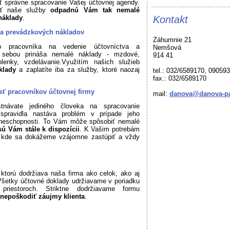
ť správne spracovanie Vašej účtovnej agendy.
ať naše služby
odpadnú Vám tak nemalé
náklady
.
Kontakt
 a prevádzkových nákladov
Záhumnie 21
ho pracovníka na vedenie účtovníctva a
Nemšová
 sebou prináša nemalé náklady - mzdové,
914 41
lenky, vzdelávanie.Využitím našich služieb
áklady
a zaplatíte iba za služby, ktoré naozaj
tel.: 032/6589170, 09059
fax.: 032/6589170
ť pracovníkov účtovnej firmy
mail:
danova@danova-pa
návate jediného človeka na spracovanie
spravidla nastáva problém v prípade jeho
 neschopnosti. To Vám môže spôsobiť nemalé
ú Vám stále k dispozícii
. K Vašim potrebám
, kde sa dokážeme vzájomne zastúpiť a vždy
 ktorú dodržiava naša firma ako celok, ako aj
 Všetky účtovné doklady udržiavame v poriadku
riestoroch. Striktne dodržiavame formu
 nepoškodiť záujmy klienta
.