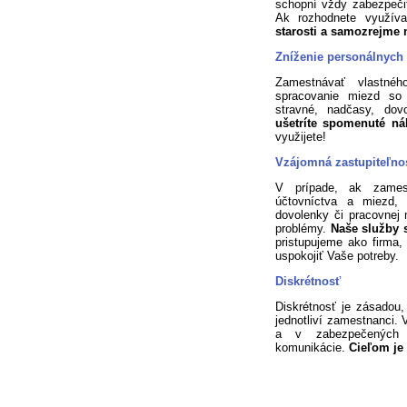
schopní vždy zabezpeči
Ak rozhodnete využív
starosti a samozrejme 
Zníženie personálnych
Zamestnávať vlastné
spracovanie miezd so
stravné, nadčasy, dovo
ušetríte spomenuté n
využijete!
Vzájomná zastupiteľnos
V prípade, ak zamest
účtovníctva a miezd, 
dovolenky či pracovnej
problémy.
Naše služby s
pristupujeme ako firma
uspokojiť Vaše potreby.
Diskrétnosť
Diskrétnosť je zásadou,
jednotliví zamestnanci.
a v zabezpečených p
komunikácie.
Cieľom je