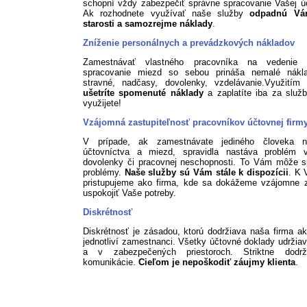
schopní vždy zabezpečiť správne spracovanie Vašej ú
Ak rozhodnete využívať naše služby
odpadnú Vá
starosti a samozrejme náklady
.
Zníženie personálnych a prevádzkových nákladov
Zamestnávať vlastného pracovníka na vedenie 
spracovanie miezd so sebou prináša nemalé nákl
stravné, nadčasy, dovolenky, vzdelávanie.Využitím 
ušetríte spomenuté náklady
a zaplatíte iba za služb
využijete!
Vzájomná zastupiteľnosť pracovníkov účtovnej firm
V prípade, ak zamestnávate jediného človeka n
účtovníctva a miezd, spravidla nastáva problém 
dovolenky či pracovnej neschopnosti. To Vám môže s
problémy.
Naše služby sú Vám stále k dispozícii
. K 
pristupujeme ako firma, kde sa dokážeme vzájomne z
uspokojiť Vaše potreby.
Diskrétnosť
Diskrétnosť je zásadou, ktorú dodržiava naša firma ak
jednotliví zamestnanci. Všetky účtovné doklady udržia
a v zabezpečených priestoroch. Striktne dodr
komunikácie.
Cieľom je nepoškodiť záujmy klienta
.