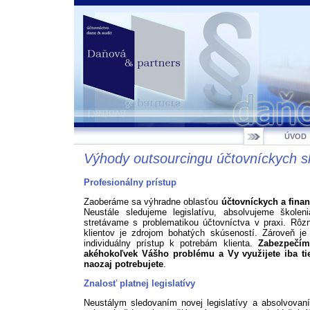
ÚVOD
Výhody outsourcingu účtovníckych s
Profesionálny prístup
Zaoberáme sa výhradne oblasťou
účtovníckych a fina
Neustále sledujeme legislatívu, absolvujeme škole
stretávame s problematikou účtovníctva v praxi. Rôz
klientov je zdrojom bohatých skúseností. Zároveň je 
individuálny prístup k potrebám klienta.
Zabezpečím
akéhokoľvek Vášho problému a Vy využijete iba tie
naozaj potrebujete
.
Znalosť platnej legislatívy
Neustálym sledovaním novej legislatívy a absolvova