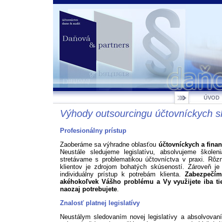
ÚVOD
Výhody outsourcingu účtovníckych s
Profesionálny prístup
Zaoberáme sa výhradne oblasťou
účtovníckych a fina
Neustále sledujeme legislatívu, absolvujeme škole
stretávame s problematikou účtovníctva v praxi. Rôz
klientov je zdrojom bohatých skúseností. Zároveň je 
individuálny prístup k potrebám klienta.
Zabezpečím
akéhokoľvek Vášho problému a Vy využijete iba tie
naozaj potrebujete
.
Znalosť platnej legislatívy
Neustálym sledovaním novej legislatívy a absolvova