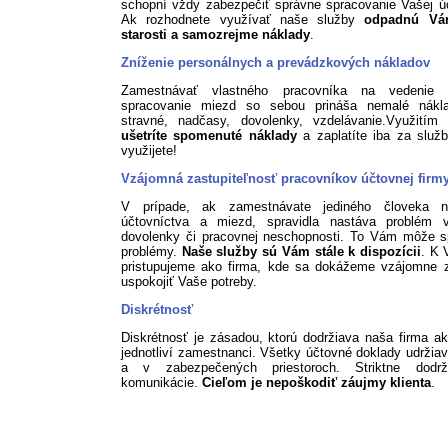
schopní vždy zabezpečiť správne spracovanie Vašej ú
Ak rozhodnete využívať naše služby
odpadnú Vá
starosti a samozrejme náklady
.
Zníženie personálnych a prevádzkových nákladov
Zamestnávať vlastného pracovníka na vedenie 
spracovanie miezd so sebou prináša nemalé nákl
stravné, nadčasy, dovolenky, vzdelávanie.Využitím 
ušetríte spomenuté náklady
a zaplatíte iba za služb
využijete!
Vzájomná zastupiteľnosť pracovníkov účtovnej firm
V prípade, ak zamestnávate jediného človeka n
účtovníctva a miezd, spravidla nastáva problém 
dovolenky či pracovnej neschopnosti. To Vám môže s
problémy.
Naše služby sú Vám stále k dispozícii
. K 
pristupujeme ako firma, kde sa dokážeme vzájomne z
uspokojiť Vaše potreby.
Diskrétnosť
Diskrétnosť je zásadou, ktorú dodržiava naša firma ak
jednotliví zamestnanci. Všetky účtovné doklady udržia
a v zabezpečených priestoroch. Striktne dodr
komunikácie.
Cieľom je nepoškodiť záujmy klienta
.