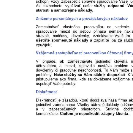
schopní vždy zabezpečiť správne spracovanie Vašej ú
Ak rozhodnete využívať naše služby
odpadnú Vá
starosti a samozrejme náklady
.
Zníženie personálnych a prevádzkových nákladov
Zamestnávať vlastného pracovníka na vedenie 
spracovanie miezd so sebou prináša nemalé nákl
stravné, nadčasy, dovolenky, vzdelávanie.Využitím 
ušetríte spomenuté náklady
a zaplatíte iba za služb
využijete!
Vzájomná zastupiteľnosť pracovníkov účtovnej firm
V prípade, ak zamestnávate jediného človeka n
účtovníctva a miezd, spravidla nastáva problém 
dovolenky či pracovnej neschopnosti. To Vám môže s
problémy.
Naše služby sú Vám stále k dispozícii
. K 
pristupujeme ako firma, kde sa dokážeme vzájomne z
uspokojiť Vaše potreby.
Diskrétnosť
Diskrétnosť je zásadou, ktorú dodržiava naša firma ak
jednotliví zamestnanci. Všetky účtovné doklady udržia
a v zabezpečených priestoroch. Striktne dodr
komunikácie.
Cieľom je nepoškodiť záujmy klienta
.