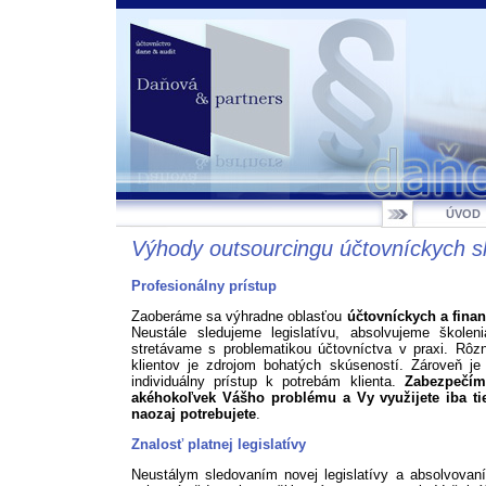
ÚVOD
Výhody outsourcingu účtovníckych s
Profesionálny prístup
Zaoberáme sa výhradne oblasťou
účtovníckych a fina
Neustále sledujeme legislatívu, absolvujeme škole
stretávame s problematikou účtovníctva v praxi. Rôz
klientov je zdrojom bohatých skúseností. Zároveň je 
individuálny prístup k potrebám klienta.
Zabezpečím
akéhokoľvek Vášho problému a Vy využijete iba tie
naozaj potrebujete
.
Znalosť platnej legislatívy
Neustálym sledovaním novej legislatívy a absolvova