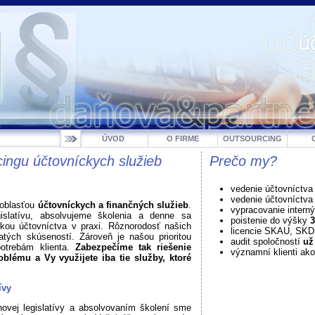
ÚVOD
O FIRME
OUTSOURCING
ingu účtovníckych služieb
Prečo my?
vedenie účtovníctva
vedenie účtovníctv
 oblasťou
účtovníckych a finančných služieb
.
vypracovanie intern
gislatívu, absolvujeme školenia a denne sa
poistenie do výšky
3
ikou účtovníctva v praxi. Rôznorodosť našich
licencie SKAU, SK
atých skúseností. Zároveň je našou prioritou
audit spoločností
už
potrebám klienta.
Zabezpečíme tak riešenie
významní klienti ako
blému a Vy využijete iba tie služby, ktoré
ívy
ovej legislatívy a absolvovaním školení sme