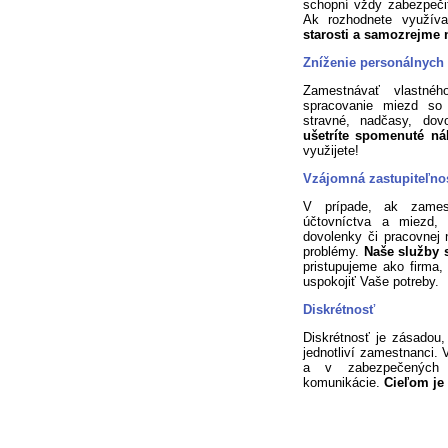
schopní vždy zabezpeči
Ak rozhodnete využív
starosti a samozrejme 
Zníženie personálnych
Zamestnávať vlastné
spracovanie miezd so
stravné, nadčasy, dovo
ušetríte spomenuté n
využijete!
Vzájomná zastupiteľnos
V prípade, ak zamest
účtovníctva a miezd, 
dovolenky či pracovnej
problémy.
Naše služby s
pristupujeme ako firma
uspokojiť Vaše potreby.
Diskrétnosť
Diskrétnosť je zásadou,
jednotliví zamestnanci.
a v zabezpečených p
komunikácie.
Cieľom je