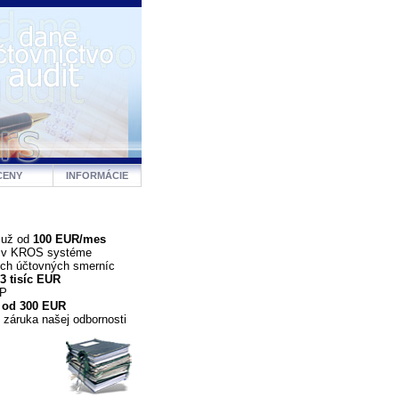
CENY
INFORMÁCIE
 už od
100 EUR/mes
a v KROS systéme
ých účtovných smerníc
3 tisíc EUR
DP
 od 300 EUR
 záruka našej odbornosti