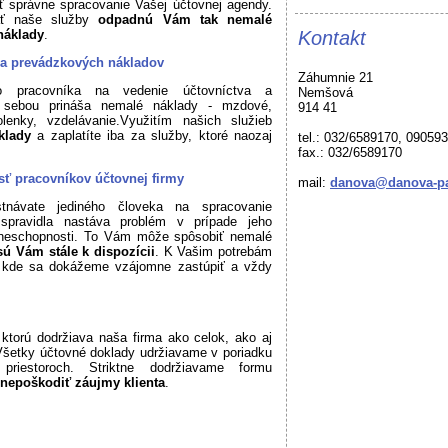
ť správne spracovanie Vašej účtovnej agendy.
ať naše služby
odpadnú Vám tak nemalé
náklady
.
Kontakt
 a prevádzkových nákladov
Záhumnie 21
ho pracovníka na vedenie účtovníctva a
Nemšová
 sebou prináša nemalé náklady - mzdové,
914 41
lenky, vzdelávanie.Využitím našich služieb
áklady
a zaplatíte iba za služby, ktoré naozaj
tel.: 032/6589170, 09059
fax.: 032/6589170
ť pracovníkov účtovnej firmy
mail:
danova@danova-pa
návate jediného človeka na spracovanie
spravidla nastáva problém v prípade jeho
 neschopnosti. To Vám môže spôsobiť nemalé
ú Vám stále k dispozícii
. K Vašim potrebám
, kde sa dokážeme vzájomne zastúpiť a vždy
 ktorú dodržiava naša firma ako celok, ako aj
 Všetky účtovné doklady udržiavame v poriadku
riestoroch. Striktne dodržiavame formu
 nepoškodiť záujmy klienta
.