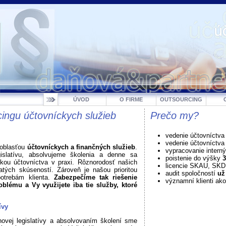
ÚVOD
O FIRME
OUTSOURCING
ingu účtovníckych služieb
Prečo my?
vedenie účtovníctva
vedenie účtovníctv
 oblasťou
účtovníckych a finančných služieb
.
vypracovanie intern
gislatívu, absolvujeme školenia a denne sa
poistenie do výšky
3
ikou účtovníctva v praxi. Rôznorodosť našich
licencie SKAU, SK
atých skúseností. Zároveň je našou prioritou
audit spoločností
už
potrebám klienta.
Zabezpečíme tak riešenie
významní klienti ako
blému a Vy využijete iba tie služby, ktoré
ívy
ovej legislatívy a absolvovaním školení sme