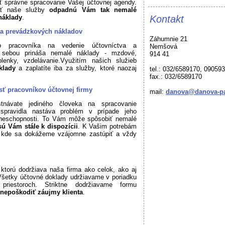
ť správne spracovanie Vašej účtovnej agendy.
ať naše služby
odpadnú Vám tak nemalé
náklady
.
Kontakt
 a prevádzkových nákladov
Záhumnie 21
ho pracovníka na vedenie účtovníctva a
Nemšová
 sebou prináša nemalé náklady - mzdové,
914 41
lenky, vzdelávanie.Využitím našich služieb
áklady
a zaplatíte iba za služby, ktoré naozaj
tel.: 032/6589170, 09059
fax.: 032/6589170
ť pracovníkov účtovnej firmy
mail:
danova@danova-pa
návate jediného človeka na spracovanie
spravidla nastáva problém v prípade jeho
 neschopnosti. To Vám môže spôsobiť nemalé
ú Vám stále k dispozícii
. K Vašim potrebám
, kde sa dokážeme vzájomne zastúpiť a vždy
 ktorú dodržiava naša firma ako celok, ako aj
 Všetky účtovné doklady udržiavame v poriadku
riestoroch. Striktne dodržiavame formu
 nepoškodiť záujmy klienta
.