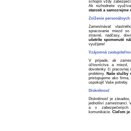
schopní vždy zabezpeči
Ak rozhodnete využív
starosti a samozrejme 
Zníženie personálnych
Zamestnávať vlastné
spracovanie miezd so
stravné, nadčasy, dovo
ušetríte spomenuté n
využijete!
Vzájomná zastupiteľnos
V prípade, ak zamest
účtovníctva a miezd, 
dovolenky či pracovnej
problémy.
Naše služby s
pristupujeme ako firma
uspokojiť Vaše potreby.
Diskrétnosť
Diskrétnosť je zásadou,
jednotliví zamestnanci.
a v zabezpečených p
komunikácie.
Cieľom je