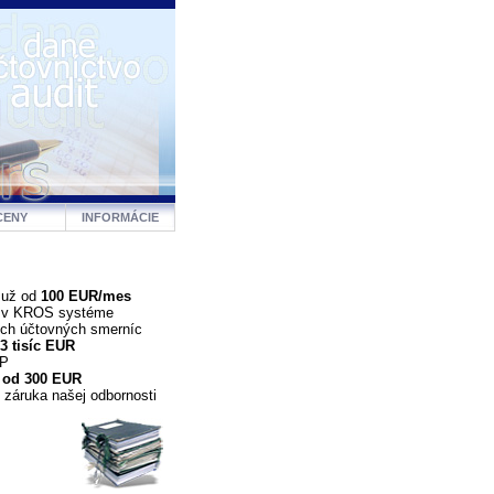
CENY
INFORMÁCIE
 už od
100 EUR/mes
a v KROS systéme
ých účtovných smerníc
3 tisíc EUR
DP
 od 300 EUR
 záruka našej odbornosti