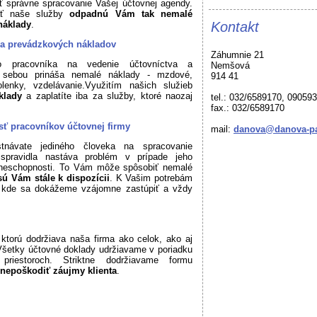
ť správne spracovanie Vašej účtovnej agendy.
ať naše služby
odpadnú Vám tak nemalé
náklady
.
Kontakt
 a prevádzkových nákladov
Záhumnie 21
ho pracovníka na vedenie účtovníctva a
Nemšová
 sebou prináša nemalé náklady - mzdové,
914 41
lenky, vzdelávanie.Využitím našich služieb
áklady
a zaplatíte iba za služby, ktoré naozaj
tel.: 032/6589170, 09059
fax.: 032/6589170
ť pracovníkov účtovnej firmy
mail:
danova@danova-pa
návate jediného človeka na spracovanie
spravidla nastáva problém v prípade jeho
 neschopnosti. To Vám môže spôsobiť nemalé
ú Vám stále k dispozícii
. K Vašim potrebám
, kde sa dokážeme vzájomne zastúpiť a vždy
 ktorú dodržiava naša firma ako celok, ako aj
 Všetky účtovné doklady udržiavame v poriadku
riestoroch. Striktne dodržiavame formu
 nepoškodiť záujmy klienta
.