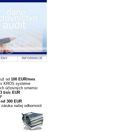
CENY
INFORMÁCIE
 už od
100 EUR/mes
a v KROS systéme
ých účtovných smerníc
3 tisíc EUR
DP
 od 300 EUR
 záruka našej odbornosti