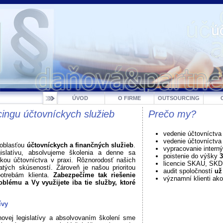
ÚVOD
O FIRME
OUTSOURCING
ingu účtovníckych služieb
Prečo my?
vedenie účtovníctva
vedenie účtovníctv
 oblasťou
účtovníckych a finančných služieb
.
vypracovanie intern
gislatívu, absolvujeme školenia a denne sa
poistenie do výšky
3
ikou účtovníctva v praxi. Rôznorodosť našich
licencie SKAU, SK
atých skúseností. Zároveň je našou prioritou
audit spoločností
už
potrebám klienta.
Zabezpečíme tak riešenie
významní klienti ako
blému a Vy využijete iba tie služby, ktoré
ívy
ovej legislatívy a absolvovaním školení sme