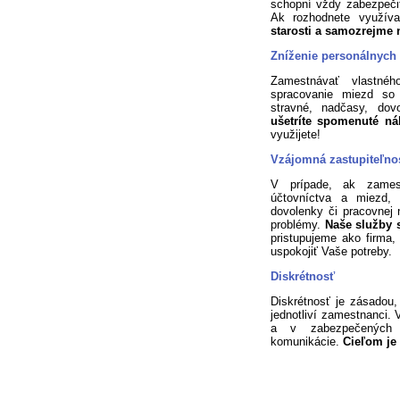
schopní vždy zabezpeči
Ak rozhodnete využív
starosti a samozrejme 
Zníženie personálnych
Zamestnávať vlastné
spracovanie miezd so
stravné, nadčasy, dovo
ušetríte spomenuté n
využijete!
Vzájomná zastupiteľnos
V prípade, ak zamest
účtovníctva a miezd, 
dovolenky či pracovnej
problémy.
Naše služby s
pristupujeme ako firma
uspokojiť Vaše potreby.
Diskrétnosť
Diskrétnosť je zásadou,
jednotliví zamestnanci.
a v zabezpečených p
komunikácie.
Cieľom je