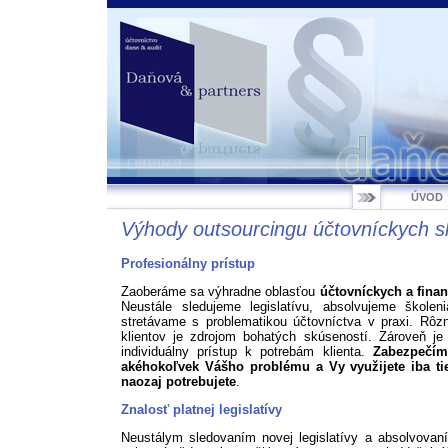
ÚVOD
Výhody outsourcingu účtovníckych s
Profesionálny prístup
Zaoberáme sa výhradne oblasťou
účtovníckych a fina
Neustále sledujeme legislatívu, absolvujeme škole
stretávame s problematikou účtovníctva v praxi. Rôz
klientov je zdrojom bohatých skúseností. Zároveň je 
individuálny prístup k potrebám klienta.
Zabezpečím
akéhokoľvek Vášho problému a Vy využijete iba tie
naozaj potrebujete
.
Znalosť platnej legislatívy
Neustálym sledovaním novej legislatívy a absolvova