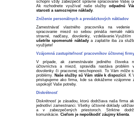
schopní vždy zabezpečiť správne spracovanie Vašej ú
Ak rozhodnete využívať naše služby
odpadnú Vá
starosti a samozrejme náklady
.
Zníženie personálnych a prevádzkových nákladov
Zamestnávať vlastného pracovníka na vedenie 
spracovanie miezd so sebou prináša nemalé nákl
stravné, nadčasy, dovolenky, vzdelávanie.Využitím 
ušetríte spomenuté náklady
a zaplatíte iba za služb
využijete!
Vzájomná zastupiteľnosť pracovníkov účtovnej firm
V prípade, ak zamestnávate jediného človeka n
účtovníctva a miezd, spravidla nastáva problém 
dovolenky či pracovnej neschopnosti. To Vám môže s
problémy.
Naše služby sú Vám stále k dispozícii
. K 
pristupujeme ako firma, kde sa dokážeme vzájomne z
uspokojiť Vaše potreby.
Diskrétnosť
Diskrétnosť je zásadou, ktorú dodržiava naša firma ak
jednotliví zamestnanci. Všetky účtovné doklady udržia
a v zabezpečených priestoroch. Striktne dodr
komunikácie.
Cieľom je nepoškodiť záujmy klienta
.