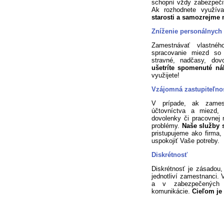
schopní vždy zabezpeči
Ak rozhodnete využív
starosti a samozrejme 
Zníženie personálnych
Zamestnávať vlastné
spracovanie miezd so
stravné, nadčasy, dovo
ušetríte spomenuté n
využijete!
Vzájomná zastupiteľnos
V prípade, ak zamest
účtovníctva a miezd, 
dovolenky či pracovnej
problémy.
Naše služby s
pristupujeme ako firma
uspokojiť Vaše potreby.
Diskrétnosť
Diskrétnosť je zásadou,
jednotliví zamestnanci.
a v zabezpečených p
komunikácie.
Cieľom je