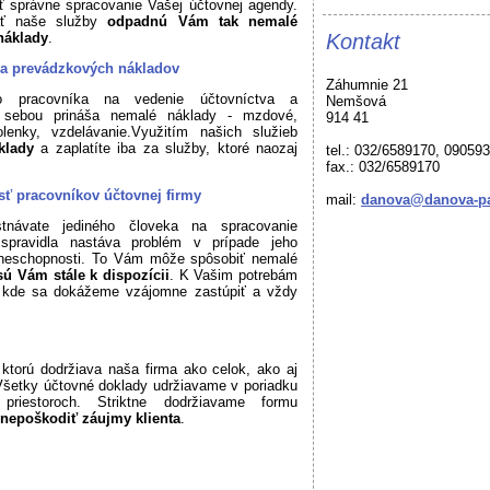
ť správne spracovanie Vašej účtovnej agendy.
ať naše služby
odpadnú Vám tak nemalé
náklady
.
Kontakt
 a prevádzkových nákladov
Záhumnie 21
ho pracovníka na vedenie účtovníctva a
Nemšová
 sebou prináša nemalé náklady - mzdové,
914 41
lenky, vzdelávanie.Využitím našich služieb
áklady
a zaplatíte iba za služby, ktoré naozaj
tel.: 032/6589170, 09059
fax.: 032/6589170
ť pracovníkov účtovnej firmy
mail:
danova@danova-pa
návate jediného človeka na spracovanie
spravidla nastáva problém v prípade jeho
 neschopnosti. To Vám môže spôsobiť nemalé
ú Vám stále k dispozícii
. K Vašim potrebám
, kde sa dokážeme vzájomne zastúpiť a vždy
 ktorú dodržiava naša firma ako celok, ako aj
 Všetky účtovné doklady udržiavame v poriadku
riestoroch. Striktne dodržiavame formu
 nepoškodiť záujmy klienta
.