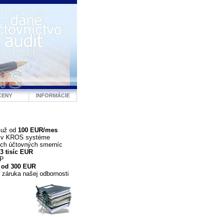
CENY
INFORMÁCIE
 už od
100 EUR/mes
a v KROS systéme
ých účtovných smerníc
3 tisíc EUR
DP
 od 300 EUR
 záruka našej odbornosti