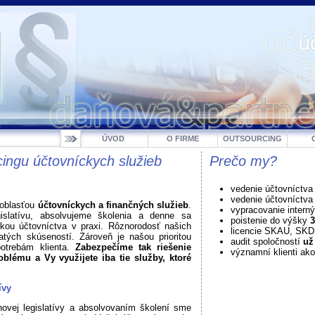
ÚVOD
O FIRME
OUTSOURCING
ingu účtovníckych služieb
Prečo my?
vedenie účtovníctva
vedenie účtovníctv
 oblasťou
účtovníckych a finančných služieb
.
vypracovanie intern
gislatívu, absolvujeme školenia a denne sa
poistenie do výšky
3
ikou účtovníctva v praxi. Rôznorodosť našich
licencie SKAU, SK
atých skúseností. Zároveň je našou prioritou
audit spoločností
už
potrebám klienta.
Zabezpečíme tak riešenie
významní klienti ako
blému a Vy využijete iba tie služby, ktoré
ívy
ovej legislatívy a absolvovaním školení sme