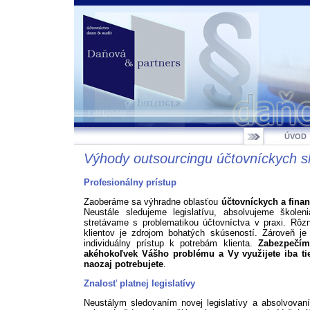
ÚVOD
Výhody outsourcingu účtovníckych s
Profesionálny prístup
Zaoberáme sa výhradne oblasťou
účtovníckych a fina
Neustále sledujeme legislatívu, absolvujeme škole
stretávame s problematikou účtovníctva v praxi. Rôz
klientov je zdrojom bohatých skúseností. Zároveň je 
individuálny prístup k potrebám klienta.
Zabezpečím
akéhokoľvek Vášho problému a Vy využijete iba tie
naozaj potrebujete
.
Znalosť platnej legislatívy
Neustálym sledovaním novej legislatívy a absolvova