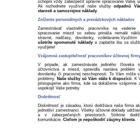
schopní vždy zabezpečiť správne spracovanie Vašej ú
Ak rozhodnete využívať naše služby
odpadnú Vá
starosti a samozrejme náklady
.
Zníženie personálnych a prevádzkových nákladov
Zamestnávať vlastného pracovníka na vedenie 
spracovanie miezd so sebou prináša nemalé nákl
stravné, nadčasy, dovolenky, vzdelávanie.Využitím 
ušetríte spomenuté náklady
a zaplatíte iba za služb
využijete!
Vzájomná zastupiteľnosť pracovníkov účtovnej firm
V prípade, ak zamestnávate jediného človeka n
účtovníctva a miezd, spravidla nastáva problém 
dovolenky či pracovnej neschopnosti. To Vám môže s
problémy.
Naše služby sú Vám stále k dispozícii
. K 
pristupujeme ako firma, kde sa dokážeme vzájomne z
uspokojiť Vaše potreby.
Diskrétnosť
Diskrétnosť je zásadou, ktorú dodržiava naša firma ak
jednotliví zamestnanci. Všetky účtovné doklady udržia
a v zabezpečených priestoroch. Striktne dodr
komunikácie.
Cieľom je nepoškodiť záujmy klienta
.