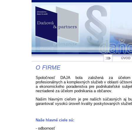
ÚVOD
O FIRME
Spoločnosť DAJA bola založená za účelom 
profesionálnych a komplexných služieb v oblasti účtovn
a ekonomického poradenstva pre podnikateľské subjek
nezriadené za účelom podnikania a občanov.
Našim hlavným cieľom je pre našich súčasných aj bu
garantovať vysokú úroveň kvality poskytovaných služie
Naše hlavné ciele sú:
- odbornosť