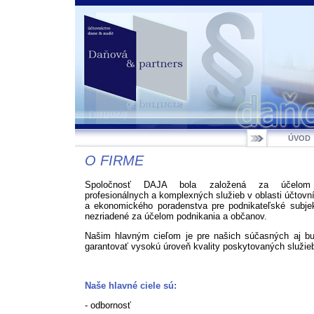
ÚVOD
O FIRME
Spoločnosť DAJA bola založená za účelom 
profesionálnych a komplexných služieb v oblasti účtovn
a ekonomického poradenstva pre podnikateľské subjek
nezriadené za účelom podnikania a občanov.
Našim hlavným cieľom je pre našich súčasných aj bu
garantovať vysokú úroveň kvality poskytovaných služie
Naše hlavné ciele sú:
- odbornosť