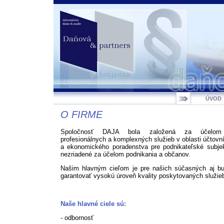
ÚVOD
O FIRME
Spoločnosť DAJA bola založená za účelom 
profesionálnych a komplexných služieb v oblasti účtovn
a ekonomického poradenstva pre podnikateľské subjek
nezriadené za účelom podnikania a občanov.
Našim hlavným cieľom je pre našich súčasných aj bu
garantovať vysokú úroveň kvality poskytovaných služie
Naše hlavné ciele sú:
- odbornosť