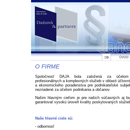
ÚVOD
O FIRME
Spoločnosť DAJA bola založená za účelom 
profesionálnych a komplexných služieb v oblasti účtovn
a ekonomického poradenstva pre podnikateľské subjek
nezriadené za účelom podnikania a občanov.
Našim hlavným cieľom je pre našich súčasných aj bu
garantovať vysokú úroveň kvality poskytovaných služie
Naše hlavné ciele sú:
- odbornosť