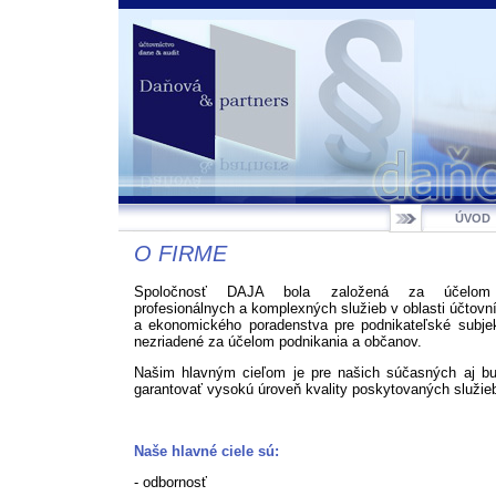
ÚVOD
O FIRME
Spoločnosť DAJA bola založená za účelom 
profesionálnych a komplexných služieb v oblasti účtovn
a ekonomického poradenstva pre podnikateľské subjek
nezriadené za účelom podnikania a občanov.
Našim hlavným cieľom je pre našich súčasných aj bu
garantovať vysokú úroveň kvality poskytovaných služie
Naše hlavné ciele sú:
- odbornosť