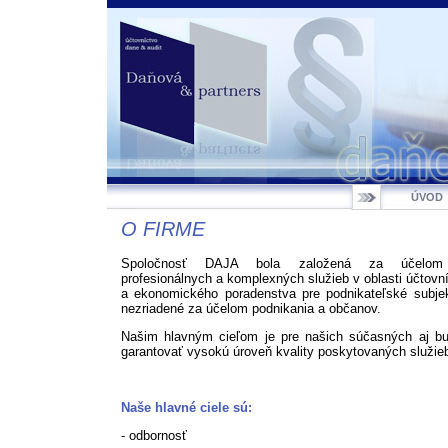
ÚVOD
O FIRME
Spoločnosť DAJA bola založená za účelom 
profesionálnych a komplexných služieb v oblasti účtovn
a ekonomického poradenstva pre podnikateľské subjek
nezriadené za účelom podnikania a občanov.
Našim hlavným cieľom je pre našich súčasných aj bu
garantovať vysokú úroveň kvality poskytovaných služie
Naše hlavné ciele sú:
- odbornosť