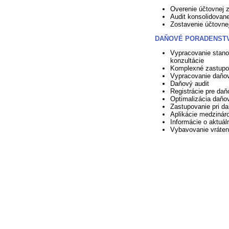
Overenie účtovnej 
Audit konsolidovane
Zostavenie účtovne
DAŇOVÉ PORADENST
Vypracovanie stan
konzultácie
Komplexné zastupo
Vypracovanie daňov
Daňový audit
Registrácie pre daň
Optimalizácia daňo
Zastupovanie pri d
Aplikácie medzinár
Informácie o aktuá
Vybavovanie vráte