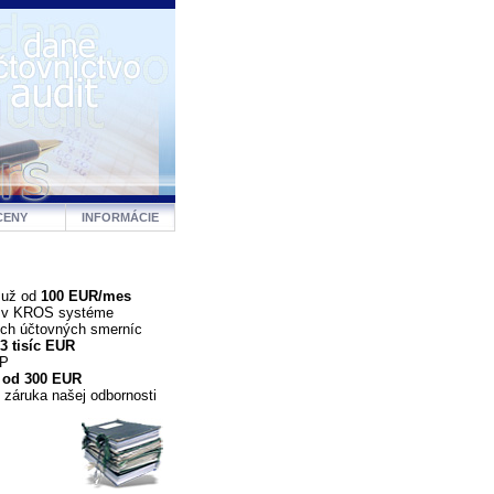
CENY
INFORMÁCIE
 už od
100 EUR/mes
a v KROS systéme
ých účtovných smerníc
3 tisíc EUR
DP
 od 300 EUR
 záruka našej odbornosti