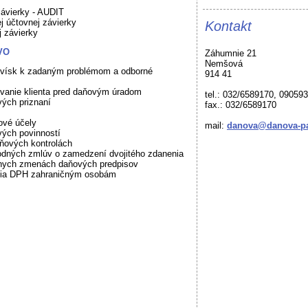
závierky - AUDIT
j účtovnej závierky
Kontakt
j závierky
VO
Záhumnie 21
Nemšová
ovísk k zadaným problémom a odborné
914 41
vanie klienta pred daňovým úradom
tel.: 032/6589170, 09059
ých priznaní
fax.: 032/6589170
ové účely
mail:
danova@danova-pa
vých povinností
aňových kontrolách
odných zmlúv o zamedzení dvojitého zdanenia
lnych zmenách daňových predpisov
nia DPH zahraničným osobám