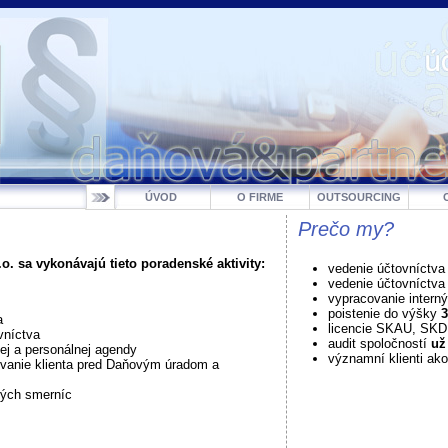
ÚVOD
O FIRME
OUTSOURCING
Prečo my?
o. sa vykonávajú tieto poradenské aktivity:
vedenie účtovníctva
vedenie účtovníctv
vypracovanie intern
poistenie do výšky
3
a
licencie SKAU, SK
vníctva
audit spoločností
už
j a personálnej agendy
významní klienti ako
vanie klienta pred Daňovým úradom a
ných smerníc